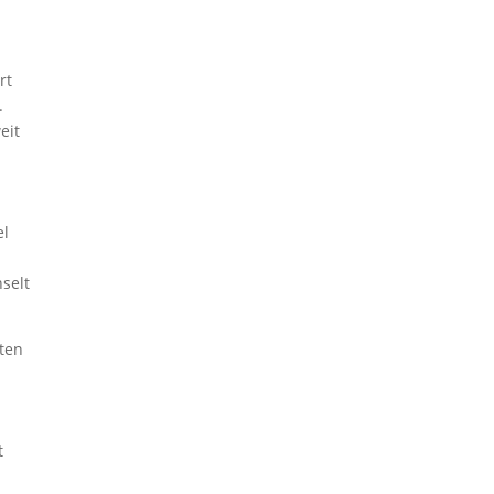
rt
.
eit
el
hselt
tten
t