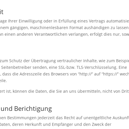
it
age Ihrer Einwilligung oder in Erfüllung eines Vertrags automatisie
n einem gängigen, maschinenlesbaren Format aushändigen zu lassen
an einen anderen Verantwortlichen verlangen, erfolgt dies nur, sow
zum Schutz der Übertragung vertraulicher Inhalte, wie zum Beispi
s Seitenbetreiber senden, eine SSL-bzw. TLS-Verschlüsselung. Eine
dass die Adresszeile des Browsers von “http://” auf “https://” wec
ile.
rt ist, können die Daten, die Sie an uns übermitteln, nicht von Dri
 und Berichtigung
hen Bestimmungen jederzeit das Recht auf unentgeltliche Auskunf
Daten, deren Herkunft und Empfänger und den Zweck der