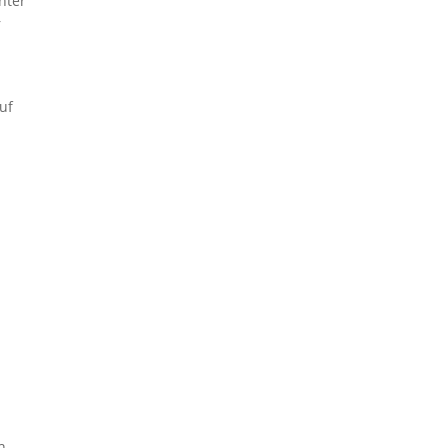
nter
r
uf
s
h.