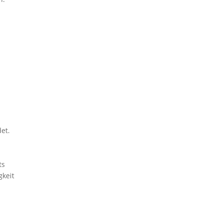
et.
ts
gkeit